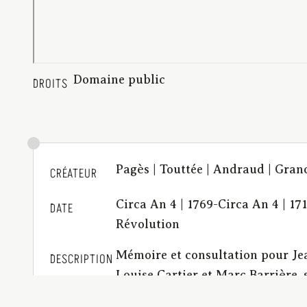
Domaine public
DROITS
Pagès | Touttée | Andraud | Granc
CRÉATEUR
Circa An 4 | 1769-Circa An 4 | 17
DATE
Révolution
Mémoire et consultation pour Jea
DESCRIPTION
Louise Cartier et Marc Barrière,
Christophle, veuve de François C