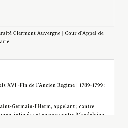
rsité Clermont Auvergne | Cour d'Appel de
arie
uis XVI -Fin de l’Ancien Régime | 1789-1799 :
Saint-Germain-l'Herm, appelant ; contre
mune, intimés ; et encore contre Magdeleine
la même commune, intimés.