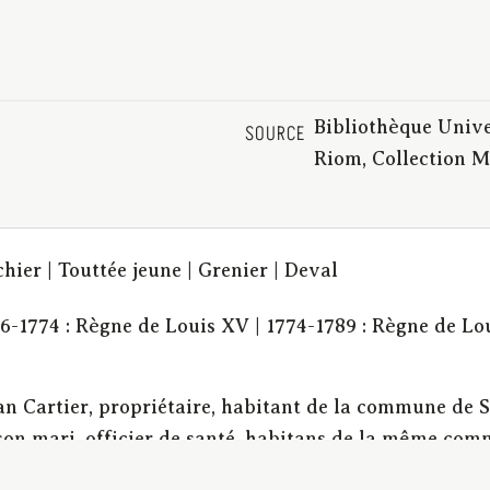
Bibliothèque Unive
SOURCE
Riom, Collection M
hier | Touttée jeune | Grenier | Deval
16-1774 : Règne de Louis XV | 1774-1789 : Règne de Lo
n Cartier, propriétaire, habitant de la commune de 
 son mari, officier de santé, habitans de la même com
artier ; François et Marie Cartier, tous citoyens de 