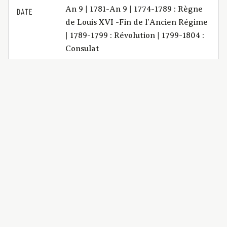
An 9 | 1781-An 9 | 1774-1789 : Règne
DATE
de Louis XVI -Fin de l’Ancien Régime
| 1789-1799 : Révolution | 1799-1804 :
Consulat
Précis pour Antoine-Bernard
DESCRIPTION
Chassaing, propriétaire, habitant de
la commune de Riom, appelant;
contre Elisabeth Chassaing, et Jean-
Gilbert Chassaing, son mari; Perrette
Chassaing, fille majeure; Jean
Chassaing et Catherine Chassaing,
veuve Bergougnoux, tous habitans de
la même commune, intimés.
BCU_Factums_M0106
IDENTIFIANT
application/pdf | 8 p.
FORMAT