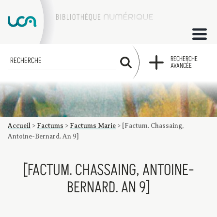
ACCUEIL
RECHERCHE
RECHERCHE
AVANCÉE
COLLECTIONS
FACTUMS
Accueil
>
Factums
>
Factums Marie
>
[Factum. Chassaing,
Les factums à la BU
Présentation du corpus de factums de la collection Marie
Bibliographie
Glossaire
Index de recherche
Antoine-Bernard. An 9]
[FACTUM. CHASSAING, ANTOINE-
BERNARD. AN 9]