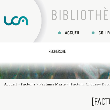
ACCUEIL
COLLE
Accueil
>
Factums
>
Factums Marie
>
[Factum. Choussy-Dupin
[FACT