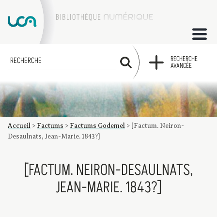
ACCUEIL
RECHERCHE
RECHERCHE
AVANCÉE
COLLECTIONS
FACTUMS
Accueil
>
Factums
>
Factums Godemel
>
[Factum. Neiron-
Les factums à la BU
Présentation du corpus de factums de la collection Marie
Bibliographie
Glossaire
Index de recherche
Desaulnats, Jean-Marie. 1843?]
[FACTUM. NEIRON-DESAULNATS,
JEAN-MARIE. 1843?]