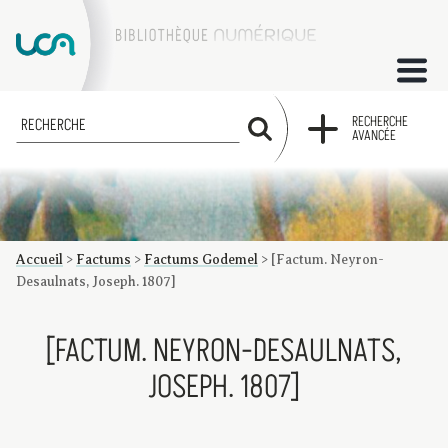
ACCUEIL
RECHERCHE
RECHERCHE
AVANCÉE
COLLECTIONS
FACTUMS
Accueil
>
Factums
>
Factums Godemel
>
[Factum. Neyron-
Les factums à la BU
Présentation du corpus de factums de la collection Marie
Bibliographie
Glossaire
Index de recherche
Desaulnats, Joseph. 1807]
[FACTUM. NEYRON-DESAULNATS,
JOSEPH. 1807]