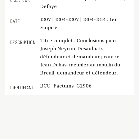
CRÉATEUR
Defaye
1807 | 1804-1807 | 1804-1814 : 1er
DATE
Empire
Titre complet : Conclusions pour
DESCRIPTION
Joseph Neyron-Desaulnats,
défendeur et demandeur ; contre
Jean Debas, meunier au moulin du
Breuil, demandeur et défendeur.
BCU_Factums_G2906
IDENTIFIANT
application/pdf | 16 p.
FORMAT
Imprimerie de Landriot (Riom)
EDITEUR
jouissance des eaux | servitude | canal
SUJET
| prises d'eau | aqueducs | moulins |