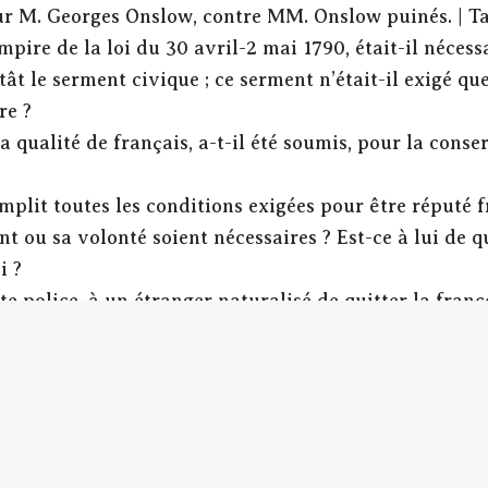
ur M. Georges Onslow, contre MM. Onslow puinés. | Ta
mpire de la loi du 30 avril-2 mai 1790, était-il nécess
êtât le serment civique ; ce serment n’était-il exigé que
re ?
la qualité de français, a-t-il été soumis, pour la conse
mplit toutes les conditions exigées pour être réputé fr
 ou sa volonté soient nécessaires ? Est-ce à lui de qui
i ?
 police, à un étranger naturalisé de quitter la france
on en France, avec intention d’y demeurer, doit-il être
isation d’établir ce domicile ? Le fait de l’habitation 
ès les lois alors éxistantes, son domicile en france, a-
 pour cela d’autres conditions ?