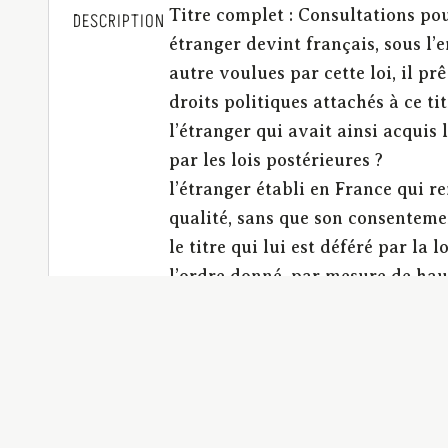
Titre complet : Consultations po
DESCRIPTION
étranger devint français, sous l’e
autre voulues par cette loi, il pr
droits politiques attachés à ce tit
l’étranger qui avait ainsi acquis 
par les lois postérieures ?
l’étranger établi en France qui re
qualité, sans que son consentement
le titre qui lui est déféré par la lo
l’ordre donné, par mesure de haute
français ?
l’étranger qui a fixé son habitati
pas obtenu du gouvernement l’autor
l’étranger qui aurait acquis, d’apr
postérieures qui auraient éxigées