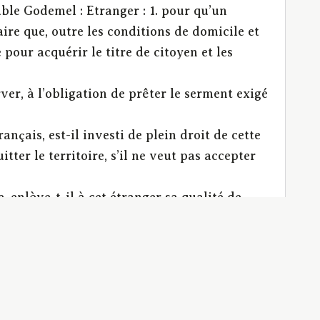
ble Godemel : Etranger : 1. pour qu’un
aire que, outre les conditions de domicile et
 pour acquérir le titre de citoyen et les
rver, à l’obligation de prêter le serment exigé
ançais, est-il investi de plein droit de cette
tter le territoire, s’il ne veut pas accepter
, enlève-t-il à cet étranger sa qualité de
 réputé domicilié en France, bien qu’il n’ait
réelle, joint à l’intention suffisent-ils ?
t-il pû en être privé par des lois