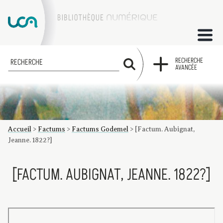
ACCUEIL
RECHERCHE
RECHERCHE
AVANCÉE
COLLECTIONS
FACTUMS
Accueil
>
Factums
>
Factums Godemel
>
[Factum. Aubignat,
Les factums à la BU
Présentation du corpus de factums de la collection Marie
Bibliographie
Glossaire
Index de recherche
Jeanne. 1822?]
[FACTUM. AUBIGNAT, JEANNE. 1822?]