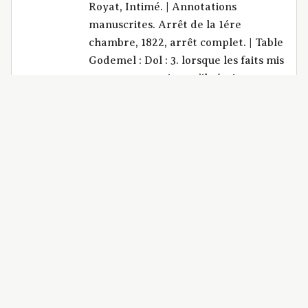
Royat, Intimé. | Annotations
manuscrites. Arrêt de la 1ére
chambre, 1822, arrêt complet. | Table
Godemel : Dol : 3. lorsque les faits mis
en preuve auraient, s’ils étaient
prouvés, le caractère de dol, fraude,
séduction et violence mis en usage
dans la vue d’engager une partie à
abandonner ses droits, pour en
profiter à son préjudice ; les juges
peuvent admettre la preuve
testimoniale, aux termes des articles
1116 et 1382 du code civil. – on ne peut
opposer, en ce cas, les dispositions de
la loi qui interdisent toutes preuves
contre les conventions faites entre
parties ou contre des obligations