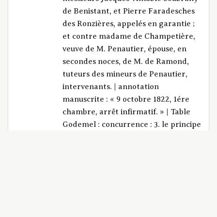
de Benistant, et Pierre Faradesches
des Ronzières, appelés en garantie ;
et contre madame de Champetière,
veuve de M. Penautier, épouse, en
secondes noces, de M. de Ramond,
tuteurs des mineurs de Penautier,
intervenants. | annotation
manuscrite : « 9 octobre 1822, 1ére
chambre, arrêt infirmatif. » | Table
Godemel : concurrence : 3. le principe
introduit par l’article 1328 du code
civil pour prévenir les fraudes et non
pour les favoriser, ne peut être
appliqué qu’entre deux acquéreurs
de bonne foi, et lorsque celui qui a
acquis par acte authentique a ignoré
la vente qui précédemment avait été