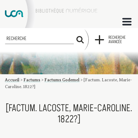
ACCUEIL
RECHERCHE
RECHERCHE
AVANCÉE
COLLECTIONS
FACTUMS
Accueil
>
Factums
>
Factums Godemel
>
[Factum. Lacoste, Marie-
Les factums à la BU
Présentation du corpus de factums de la collection Marie
Bibliographie
Glossaire
Index de recherche
Caroline. 1822?]
[FACTUM. LACOSTE, MARIE-CAROLINE.
1822?]