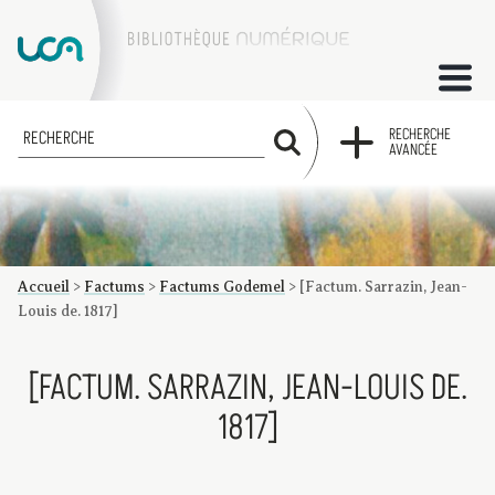
ACCUEIL
RECHERCHE
RECHERCHE
AVANCÉE
COLLECTIONS
FACTUMS
Accueil
>
Factums
>
Factums Godemel
>
[Factum. Sarrazin, Jean-
Les factums à la BU
Présentation du corpus de factums de la collection Marie
Bibliographie
Glossaire
Index de recherche
Louis de. 1817]
[FACTUM. SARRAZIN, JEAN-LOUIS DE.
1817]