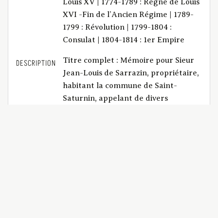
Louis XV | 1774-1789 : Règne de Louis
XVI -Fin de l’Ancien Régime | 1789-
1799 : Révolution | 1799-1804 :
Consulat | 1804-1814 : 1er Empire
Titre complet : Mémoire pour Sieur
DESCRIPTION
Jean-Louis de Sarrazin, propriétaire,
habitant la commune de Saint-
Saturnin, appelant de divers
jugemens par défaut, rendus au
tribunal civil de Clermont, le 25 juillet
1811 ; contre Louis Gourdy, Blaise
Cohade, Louis Gasne, et autres,
cultivateurs au Montel, commune de
Gelle, intimés sur les divers appels. |
Table Godemel : Percière : 2. les
terrains sur lesquels le sieur de
Sarrasin réclame un droit de