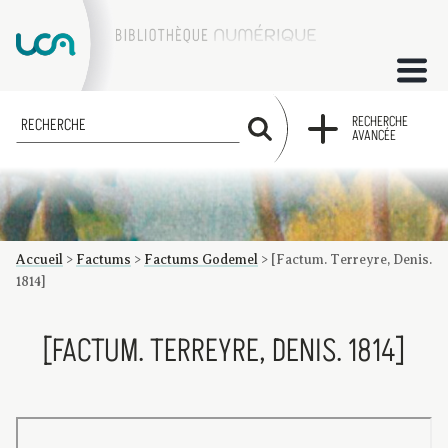
ACCUEIL
RECHERCHE
RECHERCHE
AVANCÉE
COLLECTIONS
FACTUMS
Accueil
>
Factums
>
Factums Godemel
>
[Factum. Terreyre, Denis.
Les factums à la BU
Présentation du corpus de factums de la collection Marie
Bibliographie
Glossaire
Index de recherche
1814]
[FACTUM. TERREYRE, DENIS. 1814]