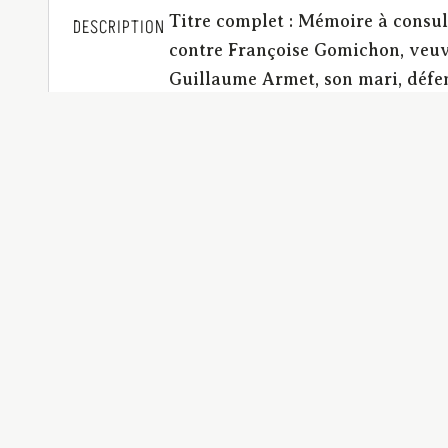
Titre complet : Mémoire à consul
DESCRIPTION
contre Françoise Gomichon, veuve
Guillaume Armet, son mari, défend
transiger seul sur des biens dot
paiement du prix de la transactio
donnée, tant en son nom que com
BCU_Factums_G2019
IDENTIFIANT
application/pdf | 22 p.
FORMAT
de l'imprimerie de Thibaud (Rio
EDITEUR
successions | coutume d'Auvergne 
SUJET
maritale | coutume d'Auvergne | 
BCU_Factums_M0548
RELATION