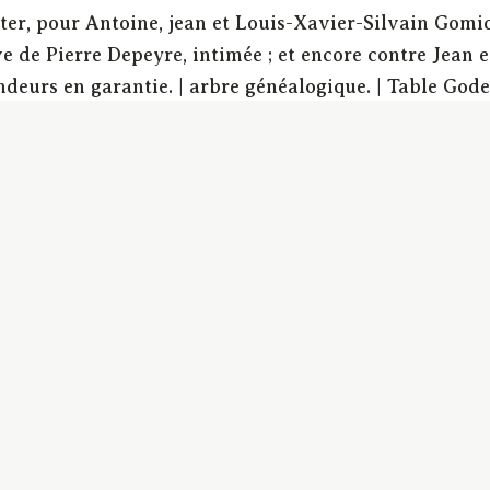
ter, pour Antoine, jean et Louis-Xavier-Silvain Gomi
 de Pierre Depeyre, intimée ; et encore contre Jean e
eurs en garantie. | arbre généalogique. | Table Godeme
aux situés en coutume de Bourbonnais ? peut-on cons
n formée par le mari et la femme, et la quittance que 
me fondée de pouvoir de son mari ?
m)
| coutume du Bourbonnais | créances | prison | autori
coutume du Bourbonnais | Créances | prison | procura