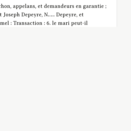
chon, appelans, et demandeurs en garantie ;
t Joseph Depeyre, N….. Depeyre, et
l : Transaction : 6. le mari peut-il
idérer comme ratification la demande en
la femme, non autorisée à cet effet, aurait
té maritale | procuration | autorité
tion | Successions