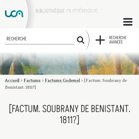
ACCUEIL
RECHERCHE
RECHERCHE
AVANCÉE
COLLECTIONS
FACTUMS
Accueil
>
Factums
>
Factums Godemel
>
[Factum. Soubrany de
Les factums à la BU
Présentation du corpus de factums de la collection Marie
Bibliographie
Glossaire
Index de recherche
Benistant. 1811?]
[FACTUM. SOUBRANY DE BENISTANT.
1811?]