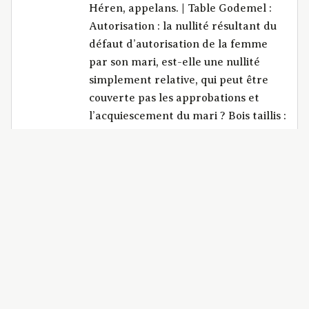
Héren, appelans. | Table Godemel :
Autorisation : la nullité résultant du
défaut d’autorisation de la femme
par son mari, est-elle une nullité
simplement relative, qui peut être
couverte pas les approbations et
l’acquiescement du mari ? Bois taillis :
la vente d’une coupe de bois taillis en
maturité est-elle une vente
mobilière ? Contrat de mariage : 4.
une convention de contrat de
mariage portant soumission au droit
écrit pour le surplus des biens
présents et à venir, est-elle une
création de biens extra dotaux ou
paraphernaux, et habilite-t-elle la
femme mariée à jouir seule des biens