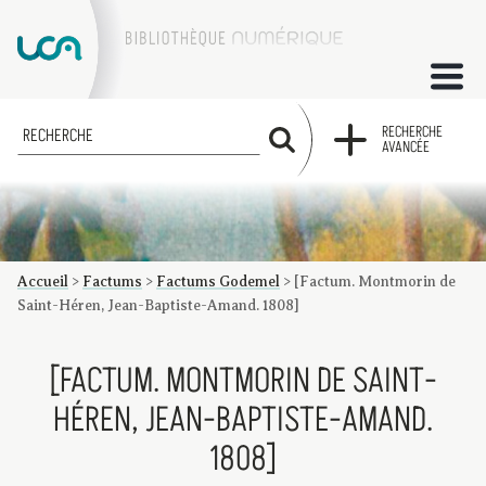
ACCUEIL
RECHERCHE
RECHERCHE
AVANCÉE
COLLECTIONS
FACTUMS
Accueil
>
Factums
>
Factums Godemel
>
[Factum. Montmorin de
Les factums à la BU
Présentation du corpus de factums de la collection Marie
Bibliographie
Glossaire
Index de recherche
Saint-Héren, Jean-Baptiste-Amand. 1808]
[FACTUM. MONTMORIN DE SAINT-
HÉREN, JEAN-BAPTISTE-AMAND.
1808]