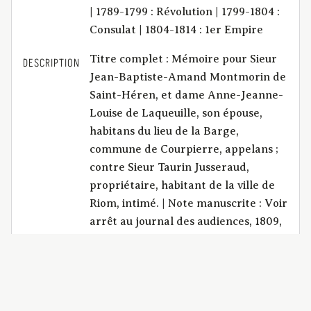
| 1789-1799 : Révolution | 1799-1804 :
Consulat | 1804-1814 : 1er Empire
Titre complet : Mémoire pour Sieur
DESCRIPTION
Jean-Baptiste-Amand Montmorin de
Saint-Héren, et dame Anne-Jeanne-
Louise de Laqueuille, son épouse,
habitans du lieu de la Barge,
commune de Courpierre, appelans ;
contre Sieur Taurin Jusseraud,
propriétaire, habitant de la ville de
Riom, intimé. | Note manuscrite : Voir
arrêt au journal des audiences, 1809,
p. 143. » | Table Godemel :
Autorisation : la nullité résultant du
défaut d’autorisation de la femme
par son mari, est-elle une nullité