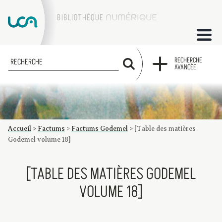
ACCUEIL
RECHERCHE
RECHERCHE
AVANCÉE
COLLECTIONS
FACTUMS
Accueil
>
Factums
>
Factums Godemel
>
[Table des matières
Les factums à la BU
Présentation du corpus de factums de la collection Marie
Bibliographie
Glossaire
Index de recherche
Godemel volume 18]
[TABLE DES MATIÈRES GODEMEL
VOLUME 18]