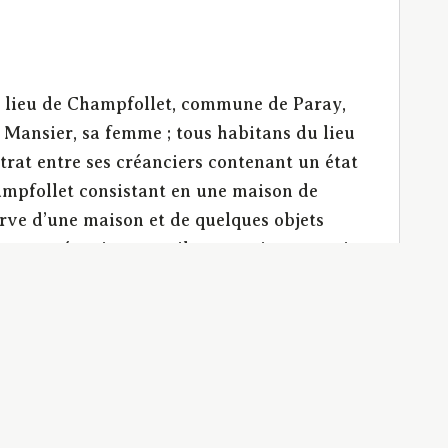
u lieu de Champfollet, commune de Paray,
 Mansier, sa femme ; tous habitans du lieu
trat entre ses créanciers contenant un état
hampfollet consistant en une maison de
serve d’une maison et de quelques objets
 aux créanciers ; a-t-il pu ensuite soutenir
e comprenait pas les trois locatairies de la
ures et ambiguës, contre qui, du vendeur ou de
eur d’un tiers, réserve de la jouissance de
n titre, prétendre que, d’après un acte
use : - obscure. - s’il y a, dans le contrat
oivent-elles être interprétées ?