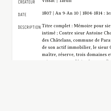
Vissac | Tardif
CRÉATEUR
1807 | An 9-An 10 | 1804-1814 : 1
DATE
Titre complet : Mémoire pour sie
DESCRIPTION
intimé ; Contre sieur Antoine Ch
des Châtelans, commune de Paray,
de son actif immobilier, le sieur
maître, réserve, trois domaines e
soigneusement désignés et confinés
que ladite terre de Champfollet c
Guillermie, de Moret et de Paray 
l’acquéreur, doivent-elles être in
l’une des locatairies, l’acquéreur
antérieur, la jouissance du tiers
de vente, des clauses obscures et