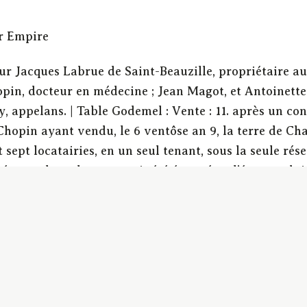
er Empire
ur Jacques Labrue de Saint-Beauzille, propriétaire a
opin, docteur en médecine ; Jean Magot, et Antoinette
 appelans. | Table Godemel : Vente : 11. après un con
 Chopin ayant vendu, le 6 ventôse an 9, la terre de C
t sept locatairies, en un seul tenant, sous la seule ré
, et tel que le tout avait été énoncé en l’état produit
ontenant dix locatairies au lieu de sept, cette vente n
? s’il y a, dans le contrat de vente, des clauses obsc
terprétées ? 12. si le contrat de vente a stipulé, en fav
 peut-il, contre la disposition précise et absolue de so
 ne devait commencer qu’après le décès du vendeur ? Cla
 ambiguës, contre qui, du vendeur ou de l’acquéreur, d