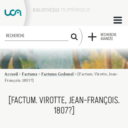
ACCUEIL
RECHERCHE
RECHERCHE
AVANCÉE
COLLECTIONS
FACTUMS
Accueil
>
Factums
>
Factums Godemel
>
[Factum. Virotte, Jean-
Les factums à la BU
Présentation du corpus de factums de la collection Marie
Bibliographie
Glossaire
Index de recherche
François. 1807?]
[FACTUM. VIROTTE, JEAN-FRANÇOIS.
1807?]