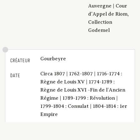
Auvergne | Cour
d'Appel de Riom,
Collection
Godemel
Gourbeyre
CRÉATEUR
Circa 1807 | 1762-1807 | 1716-1774 :
DATE
Règne de Louis XV | 1774-1789 :
Règne de Louis XVI -Fin de l’Ancien
Régime | 1789-1799 : Révolution |
1799-1804 : Consulat | 1804-1814 : 1er
Empire
Titre complet : A messieurs de la
DESCRIPTION
Cour d'Appel, à Riom [Jean-François