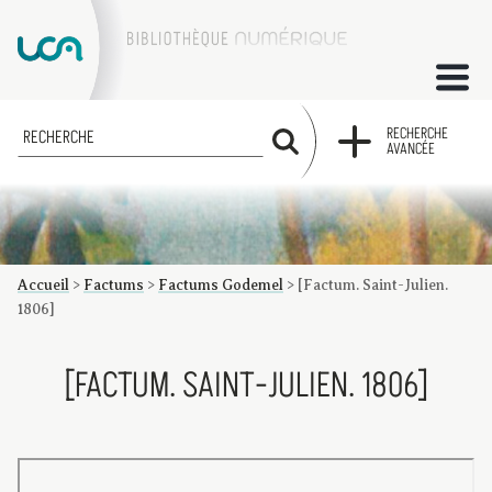
ACCUEIL
RECHERCHE
RECHERCHE
AVANCÉE
COLLECTIONS
FACTUMS
Accueil
>
Factums
>
Factums Godemel
>
[Factum. Saint-Julien.
Les factums à la BU
Présentation du corpus de factums de la collection Marie
Bibliographie
Glossaire
Index de recherche
1806]
[FACTUM. SAINT-JULIEN. 1806]