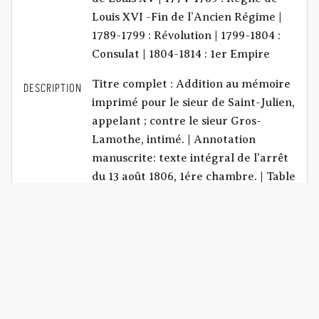
Louis XVI -Fin de l’Ancien Régime |
1789-1799 : Révolution | 1799-1804 :
Consulat | 1804-1814 : 1er Empire
Titre complet : Addition au mémoire
DESCRIPTION
imprimé pour le sieur de Saint-Julien,
appelant ; contre le sieur Gros-
Lamothe, intimé. | Annotation
manuscrite: texte intégral de l'arrêt
du 13 août 1806, 1ére chambre. | Table
Godemel : Appel : 7. l’appel d’une
sentence d’adjudication de biens
immeubles du mineur, sans que la
nécessité soit démontrée, et sans
l’observation des formalités
prescrites, a-t-il pu être interjeté
plus de 25 ans après sa date, s’il n’y a