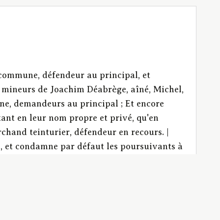
 commune, défendeur au principal, et
s mineurs de Joachim Déabrège, aîné, Michel,
ne, demandeurs au principal ; Et encore
ant en leur nom propre et privé, qu'en
chand teinturier, défendeur en recours. |
e, et condamne par défaut les poursuivants à
re le tuteur non recevable sauf à se pourvoir
gement qui déclare l'adjudication nulle, et
ean déabrège, jugement infirmatif. Déclare le
ication : 1. une sentence de l’an 3 portant,
a succession paternelle, sans que les enfants