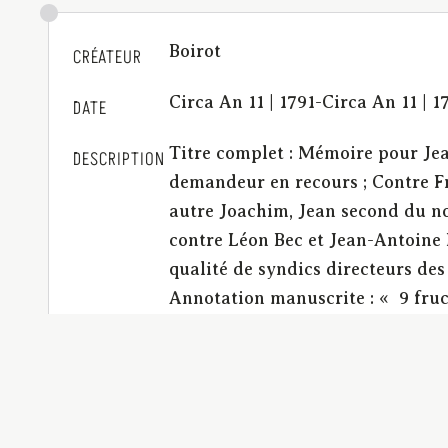
Boirot
CRÉATEUR
Circa An 11 | 1791-Circa An 11 | 
DATE
Titre complet : Mémoire pour Jea
DESCRIPTION
demandeur en recours ; Contre Fr
autre Joachim, Jean second du n
contre Léon Bec et Jean-Antoine 
qualité de syndics directeurs de
Annotation manuscrite : « 9 fruc
la garantir. 9 messidor an 11, su
par tierce opposition. » | Particu
condamne par défaut les poursuiva
tuteur non recevable sauf à se po
en faveur d’un cohéritier, adjudi