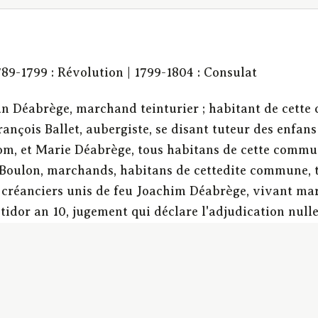
1789-1799 : Révolution | 1799-1804 : Consulat
n Déabrège, marchand teinturier ; habitant de cette
ançois Ballet, aubergiste, se disant tuteur des enfan
om, et Marie Déabrège, tous habitans de cette commu
Boulon, marchands, habitans de cettedite commune, t
s créanciers unis de feu Joachim Déabrège, vivant mar
tidor an 10, jugement qui déclare l'adjudication null
r l'appel de Jean déabrège, jugement infirmatif. Décla
larités : Notation manuscrite : « 9 fructidor an 10, ju
nts à la garantir. 9 messidor an 11, sur l'appel de J
urvoir par tierce opposition. » | Table Godemel : Adjud
cation par licitation d’une maison, seul immeuble de l