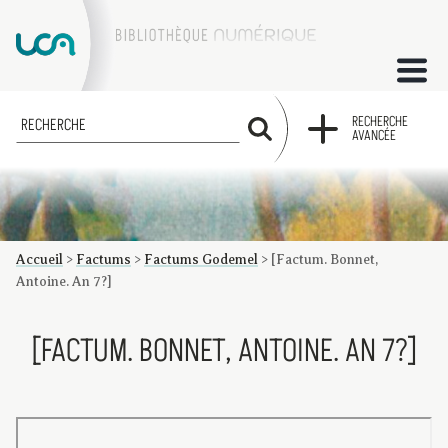
ACCUEIL
RECHERCHE
RECHERCHE
AVANCÉE
COLLECTIONS
FACTUMS
Accueil
>
Factums
>
Factums Godemel
>
[Factum. Bonnet,
Les factums à la BU
Présentation du corpus de factums de la collection Marie
Bibliographie
Glossaire
Index de recherche
Antoine. An 7?]
[FACTUM. BONNET, ANTOINE. AN 7?]