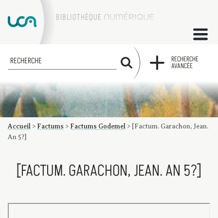
ACCUEIL
RECHERCHE
RECHERCHE
AVANCÉE
COLLECTIONS
FACTUMS
Accueil
>
Factums
>
Factums Godemel
>
[Factum. Garachon, Jean.
Les factums à la BU
Présentation du corpus de factums de la collection Marie
Bibliographie
Glossaire
Index de recherche
An 5?]
[FACTUM. GARACHON, JEAN. AN 5?]