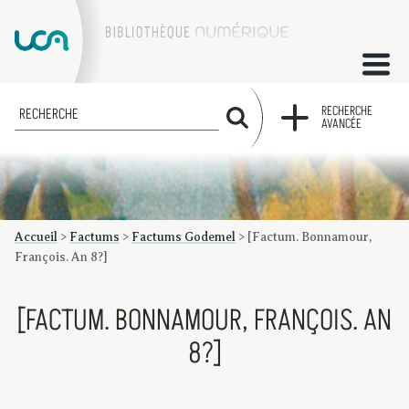
ACCUEIL
RECHERCHE
RECHERCHE
AVANCÉE
COLLECTIONS
FACTUMS
Accueil
>
Factums
>
Factums Godemel
>
[Factum. Bonnamour,
Les factums à la BU
Présentation du corpus de factums de la collection Marie
Bibliographie
Glossaire
Index de recherche
François. An 8?]
[FACTUM. BONNAMOUR, FRANÇOIS. AN
8?]