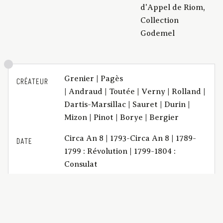
d'Appel de Riom,
Collection
Godemel
Grenier | Pagès
CRÉATEUR
| Andraud | Toutée | Verny | Rolland |
Dartis-Marsillac | Sauret | Durin |
Mizon | Pinot | Borye | Bergier
Circa An 8 | 1793-Circa An 8 | 1789-
DATE
1799 : Révolution | 1799-1804 :
Consulat
Titre complet : Précis pour François
DESCRIPTION
Bonnamour, propriétaire,
demeurant à Saint-Gilbert, commune