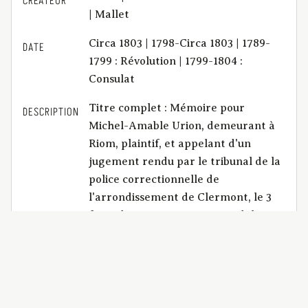
CRÉATEUR
| Mallet
Circa 1803 | 1798-Circa 1803 | 1789-
DATE
1799 : Révolution | 1799-1804 :
Consulat
Titre complet : Mémoire pour
DESCRIPTION
Michel-Amable Urion, demeurant à
Riom, plaintif, et appelant d'un
jugement rendu par le tribunal de la
police correctionnelle de
l'arrondissement de Clermont, le 3
fructidor an 10 ; Contre Magdeleine
Chabrillat, courtière et agente de
change, habitant à Clermont-
Ferrand, prévenue d'escroquerie, de
dol, d'infidélité, de vol et d'usure,
défenderesse et intimée. En