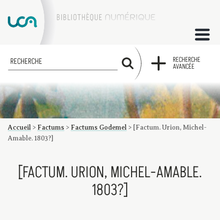
ACCUEIL
RECHERCHE
RECHERCHE
AVANCÉE
COLLECTIONS
FACTUMS
Accueil
>
Factums
>
Factums Godemel
>
[Factum. Urion, Michel-
Les factums à la BU
Présentation du corpus de factums de la collection Marie
Bibliographie
Glossaire
Index de recherche
Amable. 1803?]
[FACTUM. URION, MICHEL-AMABLE.
1803?]