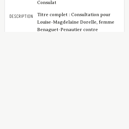
Consulat
Titre complet : Consultation pour
DESCRIPTION
Louise-Magdelaine Dorelle, femme
Benaguet-Penautier contre
Jacqueline-Marie-Louise-Joseph de
Scepeaux, veuve Dorelle de
Champétière. | Table Godemel :
Reconnaissance : la reconnaissance
d’une somme de 41 000 francs
consentie par un mari en faveur de sa
femme, le 16 germinal an cinq, doit-
elle déclarée nulle comme contenant
un avantage indirect, au préjudice de
l’institution d’héritier assurée à sa
fille, ou, au contraire doit-elle
recevoir tout son effet, comme ne
comprenant en réalité que des