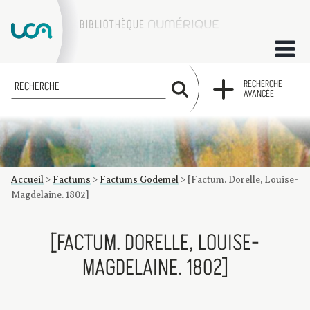
ACCUEIL
RECHERCHE
RECHERCHE
AVANCÉE
COLLECTIONS
FACTUMS
Accueil
>
Factums
>
Factums Godemel
>
[Factum. Dorelle, Louise-
Les factums à la BU
Présentation du corpus de factums de la collection Marie
Bibliographie
Glossaire
Index de recherche
Magdelaine. 1802]
[FACTUM. DORELLE, LOUISE-
MAGDELAINE. 1802]