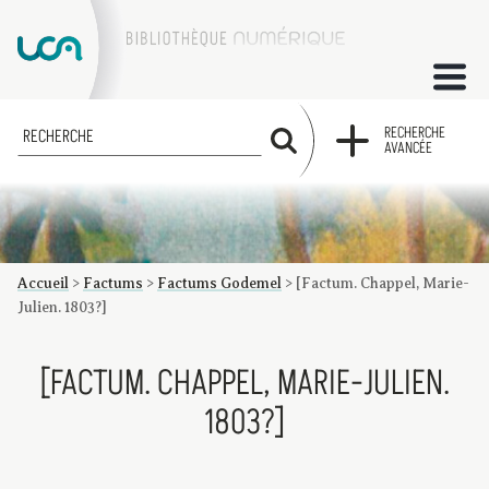
ACCUEIL
RECHERCHE
RECHERCHE
AVANCÉE
COLLECTIONS
FACTUMS
Accueil
>
Factums
>
Factums Godemel
>
[Factum. Chappel, Marie-
Les factums à la BU
Présentation du corpus de factums de la collection Marie
Bibliographie
Glossaire
Index de recherche
Julien. 1803?]
[FACTUM. CHAPPEL, MARIE-JULIEN.
1803?]