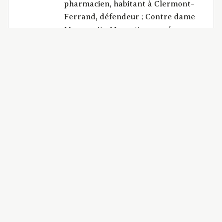
pharmacien, habitant à Clermont-
Ferrand, défendeur ; Contre dame
Marguerite Monestier, son épouse, se
disant autorisée par justice,
demeurant en la même ville,
demanderesse en divorce. |
Annotations manuscrites : voir le
jugement qui admet la preuve des
faits, et l'arrêt infirmatif au journal
des arrêts de Riom, an 12, p. 88. |
Table Godemel : divorce :
Considérations générales sur le
divorce. – caractères des sévices
propres à le justifier.
BCU_Factums_G0903
IDENTIFIANT
application/pdf | 28 p.
FORMAT