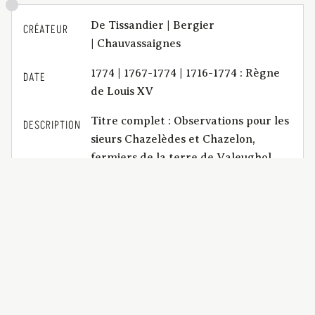
De Tissandier | Bergier
CRÉATEUR
| Chauvassaignes
1774 | 1767-1774 | 1716-1774 : Règne
DATE
de Louis XV
Titre complet : Observations pour les
DESCRIPTION
sieurs Chazelèdes et Chazelon,
fermiers de la terre de Valeughol,
appellants et demandeurs. En
réponse au précis distribué par
Antoine, Jean et Marie Combes,
héritiers de Durand Combes, intimés
et défendeurs. En présence de
messire Philippe-Claude De
Montboissier-Beaufort-Canillac,
seigneur de Valeughol, intervenant