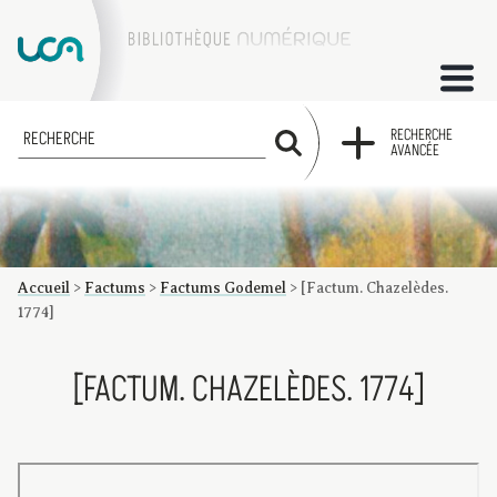
ACCUEIL
RECHERCHE
RECHERCHE
AVANCÉE
COLLECTIONS
FACTUMS
Accueil
>
Factums
>
Factums Godemel
>
[Factum. Chazelèdes.
Les factums à la BU
Présentation du corpus de factums de la collection Marie
Bibliographie
Glossaire
Index de recherche
1774]
[FACTUM. CHAZELÈDES. 1774]