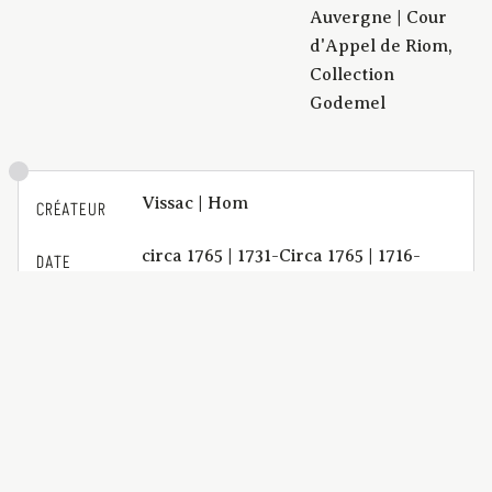
Auvergne | Cour
d'Appel de Riom,
Collection
Godemel
Vissac | Hom
CRÉATEUR
circa 1765 | 1731-Circa 1765 | 1716-
DATE
1774 : Règne de Louis XV
Titre complet : Mémoire pour le
DESCRIPTION
Sieur Brugeron Appelant. Contre les
Demoiselles Artaud Intimées.
BCU_Factums_G0526
IDENTIFIANT
application/pdf | 4 p.