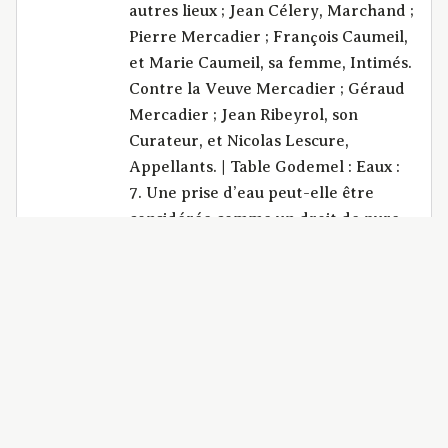
autres lieux ; Jean Célery, Marchand ;
Pierre Mercadier ; François Caumeil,
et Marie Caumeil, sa femme, Intimés.
Contre la Veuve Mercadier ; Géraud
Mercadier ; Jean Ribeyrol, son
Curateur, et Nicolas Lescure,
Appellants. | Table Godemel : Eaux :
7. Une prise d’eau peut-elle être
considérée comme un droit de pure
faculté qui n’est pas sujet à
prescription, et qui ne peut jamais se
perdre par le non-usage ? - S’il y a
eu, de la part d’un des intéressés,
élévation de la passelis, un écouloir
destiné à diriger ou à recevoir les
eaux propres à l’arrosement des prés
des parties, on peut les rétablir dans