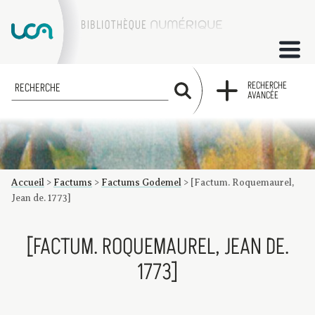
ACCUEIL
RECHERCHE
RECHERCHE
AVANCÉE
COLLECTIONS
FACTUMS
Accueil
>
Factums
>
Factums Godemel
>
[Factum. Roquemaurel,
Les factums à la BU
Présentation du corpus de factums de la collection Marie
Bibliographie
Glossaire
Index de recherche
Jean de. 1773]
[FACTUM. ROQUEMAUREL, JEAN DE.
1773]