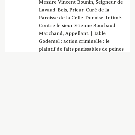
Messire Vincent Bounin, Seigneur de
Lavaud-Bois, Prieur-Curé de la
Paroisse de la Celle-Dunoise, Intimé.
Contre le sieur Etienne Bourbaud,
Marchand, Appellant. | Table
Godemel : action criminelle : le
plaintif de faits punissables de peines
infamantes et capitales peut-il être
forcé d’en faire la poursuite par la
voie civile, après l’avoir
régulièrement commencée par la
voie criminelle ? Un prévenu de ces
faits, ainsi qualifiés, peut-il faire
recevoir pour faits justificatifs, et
avant la visite du procès, la preuve
des injures verbales qu’il prétend
avoir été proférées contre lui et en