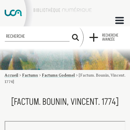
ACCUEIL
RECHERCHE
RECHERCHE
AVANCÉE
COLLECTIONS
FACTUMS
Accueil
>
Factums
>
Factums Godemel
>
[Factum. Bounin, Vincent.
Les factums à la BU
Présentation du corpus de factums de la collection Marie
Bibliographie
Glossaire
Index de recherche
1774]
[FACTUM. BOUNIN, VINCENT. 1774]