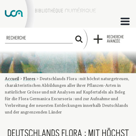
ACCUEIL
RECHERCHE
RECHERCHE
AVANCÉE
COLLECTIONS
FACTUMS
Accueil
>
Flores
>
Deutschlands Flora : mit höchst naturgetreuen,
Les factums à la BU
Présentation du corpus de factums de la collection Marie
Bibliographie
Glossaire
Index de recherche
charakteristischen Abbildungen aller ihrer Pflanzen-Arten in
natürlicher Grösse und mit Analysen auf Kupfertafeln als Beleg
für die Flora Germanica Excursoria : und zur Aufnahme und
Verbreitung der neuesten Entdeckungen innerhalb Deutschlands
und der angrenzenden Länder
DEUTSCHLANDS FLORA : MIT HÖCHST