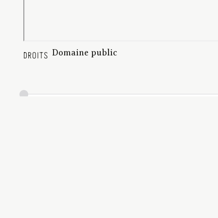
Domaine public
DROITS
Floran, Mary (1856-1934)
CRÉATEUR
[1928]
DATE
Collection Stella ; 200
DESCRIPTION
BCU_Bastaire_Stella_200_C926
IDENTIFIANT
158 p. | 18 cm | application/pdf
FORMAT