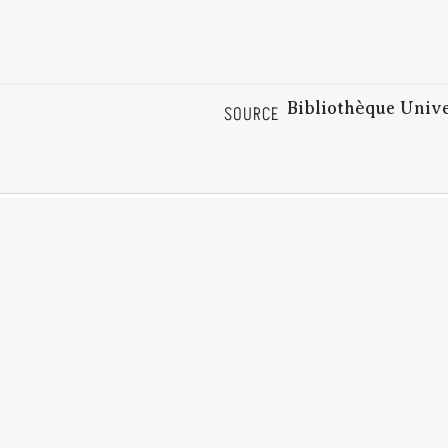
Bibliothèque Univ
SOURCE
59_1110815