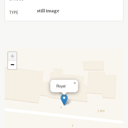
still image
TYPE
+
−
×
Royat