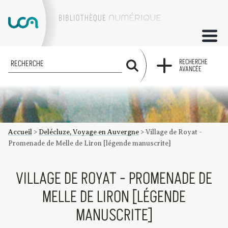
ACCUEIL
RECHERCHE
RECHERCHE
AVANCÉE
COLLECTIONS
FACTUMS
Accueil
>
Delécluze, Voyage en Auvergne
>
Village de Royat -
Les factums à la BU
Présentation du corpus de factums de la collection Marie
Bibliographie
Glossaire
Index de recherche
Promenade de Melle de Liron [légende manuscrite]
VILLAGE DE ROYAT - PROMENADE DE
MELLE DE LIRON [LÉGENDE
MANUSCRITE]