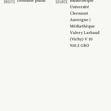
Domaine public
Bibliothèque
DROITS
SOURCE
Université
Clermont
Auvergne |
Médiathèque
Valery Larbaud
(Vichy) V 10
910.2 GRO
[1938]
DATE
BCU_Vichy_et_ses_environs_341756
IDENTIFIANT
238 p. | application/pdf
FORMAT
Impr. Crépin-Leblond
EDITEUR