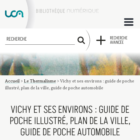
ACCUEIL
RECHERCHE
RECHERCHE
AVANCÉE
COLLECTIONS
FACTUMS
Accueil
>
Le Thermalisme
>
Vichy et ses environs : guide de poche
Les factums à la BU
Présentation du corpus de factums de la collection Marie
Bibliographie
Glossaire
Index de recherche
illustré, plan de la ville, guide de poche automobile
VICHY ET SES ENVIRONS : GUIDE DE
POCHE ILLUSTRÉ, PLAN DE LA VILLE,
GUIDE DE POCHE AUTOMOBILE