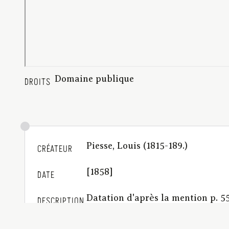
Domaine publique
DROITS
Piesse, Louis (1815-189.)
CRÉATEUR
[1858]
DATE
Datation d'après la mention p. 55
DESCRIPTION
BCU_Vichy_et_ses_environs_11
IDENTIFIANT