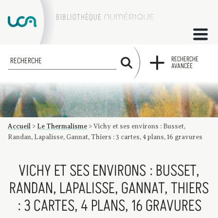
ACCUEIL
RECHERCHE
RECHERCHE
AVANCÉE
COLLECTIONS
FACTUMS
Accueil
>
Le Thermalisme
>
Vichy et ses environs : Busset,
Les factums à la BU
Présentation du corpus de factums de la collection Marie
Bibliographie
Glossaire
Index de recherche
Randan, Lapalisse, Gannat, Thiers : 3 cartes, 4 plans, 16 gravures
VICHY ET SES ENVIRONS : BUSSET,
RANDAN, LAPALISSE, GANNAT, THIERS
: 3 CARTES, 4 PLANS, 16 GRAVURES