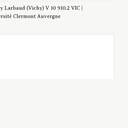
 Larbaud (Vichy) V 10 910.2 VIC |
ersité Clermont Auvergne
 touristiques | Vichy (Allier) -- 20e siècle --