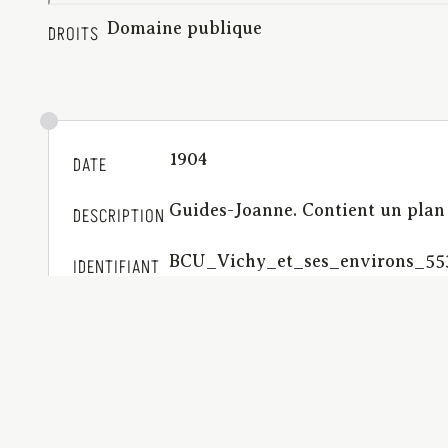
Domaine publique
DROITS
1904
DATE
Guides-Joanne. Contient un plan
DESCRIPTION
BCU_Vichy_et_ses_environs_55
IDENTIFIANT
140 p. | application/pdf
FORMAT
Hachette
EDITEUR
Vichy (Allier) -- 20e siècle -- Guid
SUJET
Guides | Vichy (Allier) -- Circuits