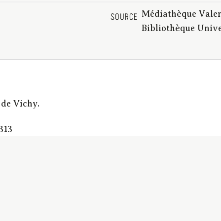
Médiathèque Valery
SOURCE
Bibliothèque Univ
 de Vichy.
313
es | Vichy (Allier) -- Plans | Vichy (Allier) -- Circuits
 touristiques | Vichy (Allier) -- Plans