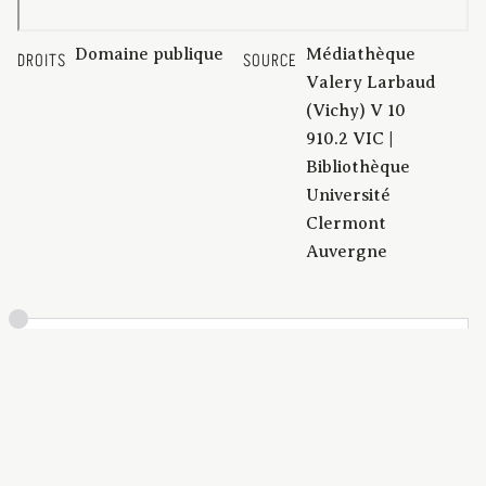
Domaine publique
Médiathèque
DROITS
SOURCE
Valery Larbaud
(Vichy) V 10
910.2 VIC |
Bibliothèque
Université
Clermont
Auvergne
[1940]
DATE
69ème année. Daté de 1940 d'après
DESCRIPTION
l'année d'édition
BCU_Vichy_et_ses_environs_98689
IDENTIFIANT