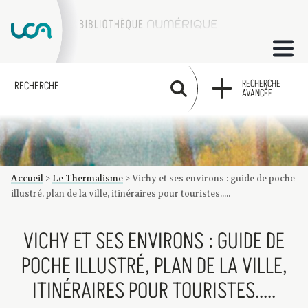
ACCUEIL
RECHERCHE
RECHERCHE
AVANCÉE
COLLECTIONS
FACTUMS
Accueil
>
Le Thermalisme
>
Vichy et ses environs : guide de poche
Les factums à la BU
Présentation du corpus de factums de la collection Marie
Bibliographie
Glossaire
Index de recherche
illustré, plan de la ville, itinéraires pour touristes.....
VICHY ET SES ENVIRONS : GUIDE DE
POCHE ILLUSTRÉ, PLAN DE LA VILLE,
ITINÉRAIRES POUR TOURISTES.....