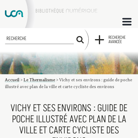
ACCUEIL
RECHERCHE
RECHERCHE
AVANCÉE
COLLECTIONS
FACTUMS
Accueil
>
Le Thermalisme
>
Vichy et ses environs : guide de poche
Les factums à la BU
Présentation du corpus de factums de la collection Marie
Bibliographie
Glossaire
Index de recherche
illustré avec plan de la ville et carte cycliste des environs
VICHY ET SES ENVIRONS : GUIDE DE
POCHE ILLUSTRÉ AVEC PLAN DE LA
VILLE ET CARTE CYCLISTE DES