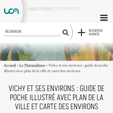
ACCUEIL
RECHERCHE
RECHERCHE
AVANCÉE
COLLECTIONS
FACTUMS
Accueil
>
Le Thermalisme
>
Vichy et ses environs : guide de poche
Les factums à la BU
Présentation du corpus de factums de la collection Marie
Bibliographie
Glossaire
Index de recherche
illustré avec plan de la ville et carte des environs
VICHY ET SES ENVIRONS : GUIDE DE
POCHE ILLUSTRÉ AVEC PLAN DE LA
VILLE ET CARTE DES ENVIRONS