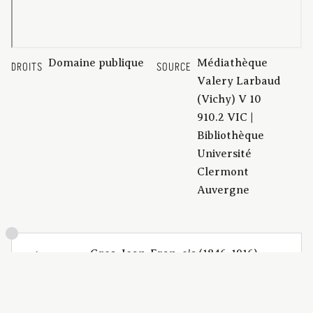
Domaine publique
Médiathèque
DROITS
SOURCE
Valery Larbaud
(Vichy) V 10
910.2 VIC |
Bibliothèque
Université
Clermont
Auvergne
Gros, Jean-François (1846-1916)
CRÉATEUR
[1899]
DATE