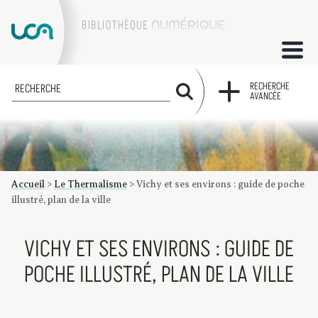
ACCUEIL
RECHERCHE
RECHERCHE
AVANCÉE
COLLECTIONS
FACTUMS
Accueil
>
Le Thermalisme
>
Vichy et ses environs : guide de poche
Les factums à la BU
Présentation du corpus de factums de la collection Marie
Bibliographie
Glossaire
Index de recherche
illustré, plan de la ville
VICHY ET SES ENVIRONS : GUIDE DE
POCHE ILLUSTRÉ, PLAN DE LA VILLE