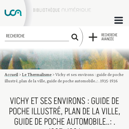
ACCUEIL
RECHERCHE
RECHERCHE
AVANCÉE
COLLECTIONS
FACTUMS
Accueil
>
Le Thermalisme
>
Vichy et ses environs : guide de poche
Les factums à la BU
Présentation du corpus de factums de la collection Marie
Bibliographie
Glossaire
Index de recherche
illustré, plan de la ville, guide de poche automobile..: . 1935-1936
VICHY ET SES ENVIRONS : GUIDE DE
POCHE ILLUSTRÉ, PLAN DE LA VILLE,
GUIDE DE POCHE AUTOMOBILE..: .