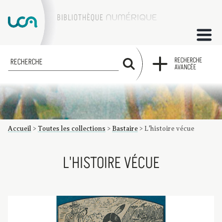
ACCUEIL
RECHERCHE
RECHERCHE
AVANCÉE
COLLECTIONS
FACTUMS
Accueil
>
Toutes les collections
>
Bastaire
>
L'histoire vécue
Les factums à la BU
Présentation du corpus de factums de la collection Marie
Bibliographie
Glossaire
Index de recherche
L'HISTOIRE VÉCUE