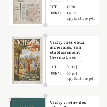
l'usage des
DATE
étrangers en
1908
promenade ou en
FORMAT
136 p. |
traitement à Vichy
application/pdf
Vichy : ses eaux
minérales, son
établissement
thermal, ses
promenades et
DATE
excursions, ses
[1912]
attractions
FORMAT
63 p. |
application/pdf
Vichy : reine des