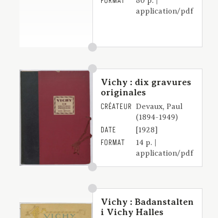
FORMAT
80 p. |
application/pdf
Vichy : dix gravures
originales
CRÉATEUR
Devaux, Paul
(1894-1949)
DATE
[1928]
FORMAT
14 p. |
application/pdf
Vichy : Badanstalten
i Vichy Halles