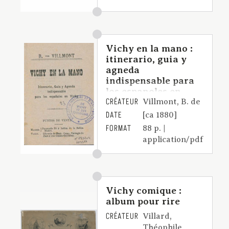
Vichy en la mano :
itinerario, guia y
agneda
indispensable para
los espanoles en
CRÉATEUR
Vichy
Villmont, B. de
DATE
[ca 1880]
FORMAT
88 p. |
application/pdf
Vichy comique :
album pour rire
CRÉATEUR
Villard,
Théophile