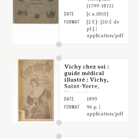
(1799-1872)
DATE
[c.a.1850]
FORMAT
[2 f.]- [20 f. de
pl.] |
application/pdf
Vichy chez soi :
guide médical
illustré : Vichy,
Saint-Yorre,
Hauterive
DATE
1899
FORMAT
96 p. |
application/pdf