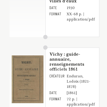
villes d'eaux
DATE
1930
FORMAT
XX-68 p. |
application/pdf
Vichy : guide-
annuaire,
renseignements
officiels 1861
CRÉATEUR
Enduran,
Lodoix (1821-
1878)
DATE
[1861]
FORMAT
72 p. |
application/pdf