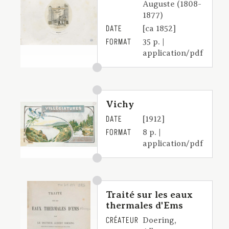
Auguste (1808-
1877)
DATE
[ca 1852]
FORMAT
35 p. |
application/pdf
Vichy
DATE
[1912]
FORMAT
8 p. |
application/pdf
Traité sur les eaux
thermales d'Ems
CRÉATEUR
Doering,