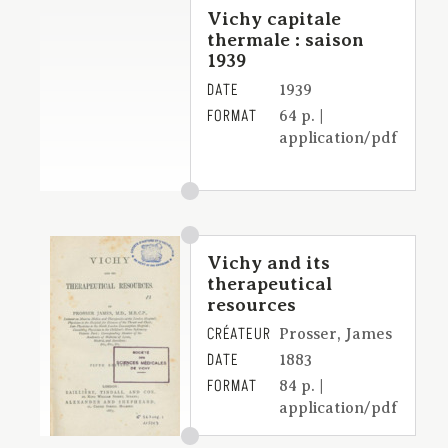
Vichy capitale
thermale : saison
1939
DATE
1939
FORMAT
64 p. |
application/pdf
Vichy and its
therapeutical
resources
CRÉATEUR
Prosser, James
DATE
1883
FORMAT
84 p. |
application/pdf