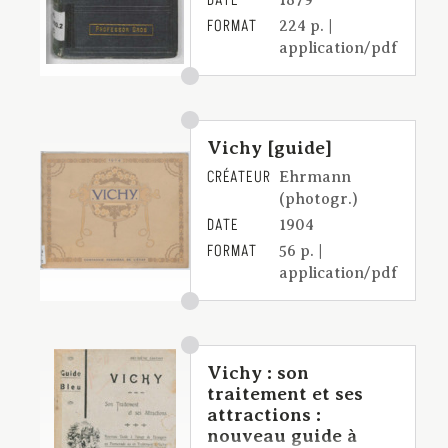
DATE
1879
FORMAT
224 p. |
application/pdf
Vichy [guide]
CRÉATEUR
Ehrmann
(photogr.)
DATE
1904
FORMAT
56 p. |
application/pdf
Vichy : son
traitement et ses
attractions :
nouveau guide à