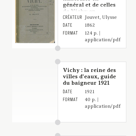
général et de celles
de Vichy en
CRÉATEUR
particulier, un peu
Jouvet, Ulysse
d'histoire, les
DATE
1862
thermes, sources,
FORMAT
124 p. |
promenades et
application/pdf
excursions
Vichy : la reine des
villes d'eaux, guide
du baigneur 1921
DATE
1921
FORMAT
40 p. |
application/pdf