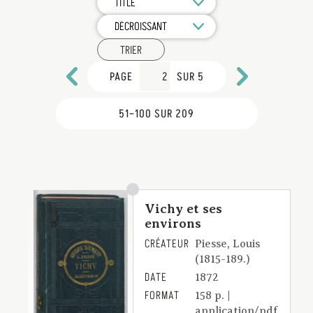
TRIER
PAGE
SUR 5
51–100 SUR 209
Vichy et ses
environs
CRÉATEUR
Piesse, Louis
(1815-189.)
DATE
1872
FORMAT
158 p. |
application/pdf