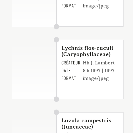
FORMAT
image/jpeg
Lychnis flos-cuculi
(Caryophyllaceae)
CRÉATEUR
Hb J. Lambert
DATE
8 6 1897 | 1897
FORMAT
image/jpeg
Luzula campestris
(Juncaceae)