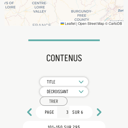
Leaflet
|
Open Street Map ©
CartoDB
CONTENUS
TRIER
PAGE
SUR 6
101–150 SUR 295