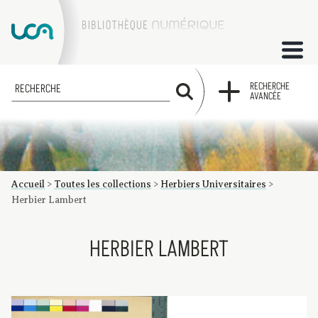
ACCUEIL
RECHERCHE
RECHERCHE
AVANCÉE
COLLECTIONS
FACTUMS
Accueil
>
Toutes les collections
>
Herbiers Universitaires
>
Les factums à la BU
Présentation du corpus de factums de la collection Marie
Bibliographie
Glossaire
Index de recherche
Herbier Lambert
HERBIER LAMBERT