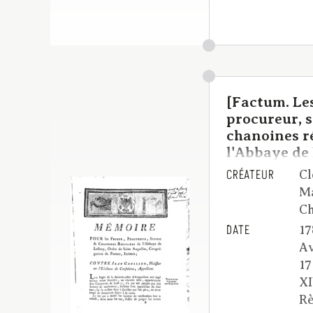
[Factum. Les
procureur, s
chanoines r
l'Abbaye de 
CRÉATEUR
Cl
M
Ch
DATE
17
Av
17
XI
Rè