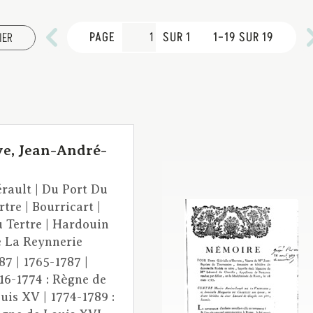
PAGE
SUR 1
1–19 SUR 19
IER
ve, Jean-André-
]
rault | Du Port Du
rtre | Bourricart |
 Tertre | Hardouin
 La Reynnerie
87 | 1765-1787 |
16-1774 : Règne de
uis XV | 1774-1789 :