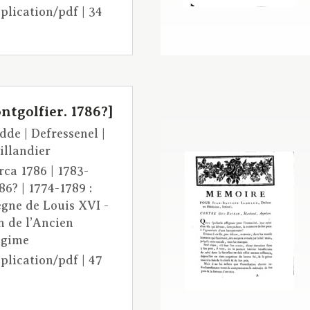
plication/pdf | 34
tgolfier. 1786?]
dde | Defressenel |
illandier
rca 1786 | 1783-
86? | 1774-1789 :
gne de Louis XVI -
n de l’Ancien
égime
plication/pdf | 47