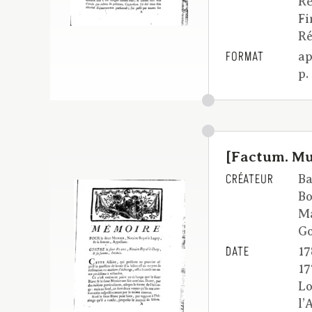
Rè
Fi
R
FORMAT
ap
p.
[Factum. Mu
CRÉATEUR
Ba
Bo
Ma
G
DATE
17
17
Lo
l’