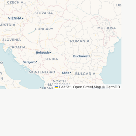
Leaflet
|
Open Street Map ©
CartoDB