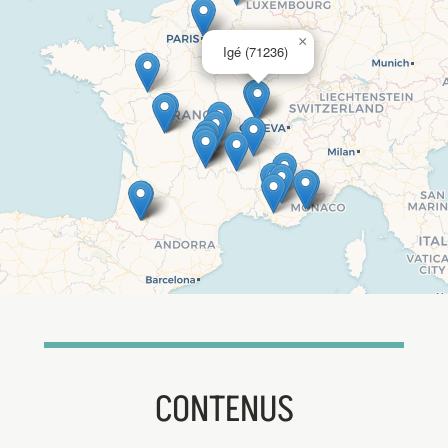
×
Igé (71236)
CONTENUS