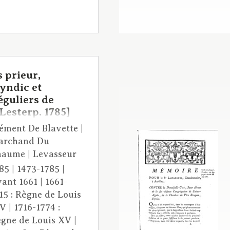
 prieur,
yndic et
éguliers de
Lesterp. 1785]
ément De Blavette |
archand Du
aume | Levasseur
85 | 1473-1785 |
ant 1661 | 1661-
15 : Règne de Louis
V | 1716-1774 :
gne de Louis XV |