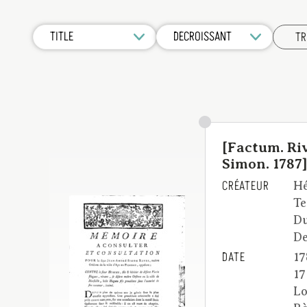
TR
[Factum. Ri
Simon. 1787
CRÉATEUR
Hé
Te
Du
De
DATE
17
17
Lo