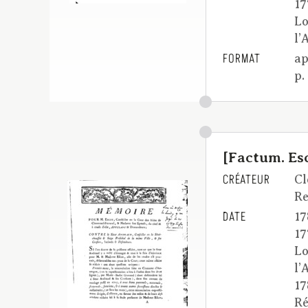
17
Lo
l’
FORMAT
ap
p.
[Factum. Esc
CRÉATEUR
Cl
Re
DATE
17
17
Lo
l’
17
Ré