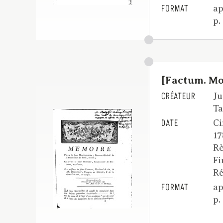
FORMAT
ap
p.
[Factum. Mon
CRÉATEUR
Ju
Ta
DATE
Ci
17
Rè
Fi
R
FORMAT
ap
p.