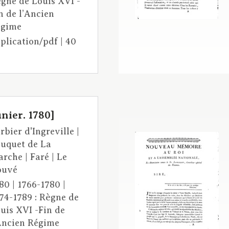
gne de Louis XVI -
n de l’Ancien
égime
plication/pdf | 40
nier. 1780]
rbier d'Ingreville |
uquet de La
rche | Faré | Le
ouvé
80 | 1766-1780 |
74-1789 : Règne de
uis XVI -Fin de
Ancien Régime